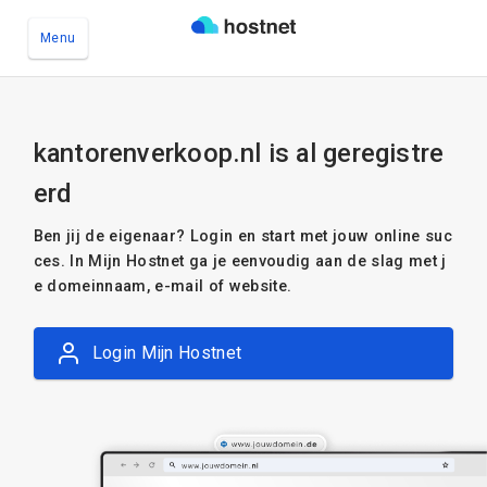
Menu
Ga naar de hoofdinhoud
kantorenverkoop.nl is al geregistre
erd
Ben jij de eigenaar? Login en start met jouw online suc
ces. In Mijn Hostnet ga je eenvoudig aan de slag met j
e domeinnaam, e-mail of website.
Login Mijn Hostnet