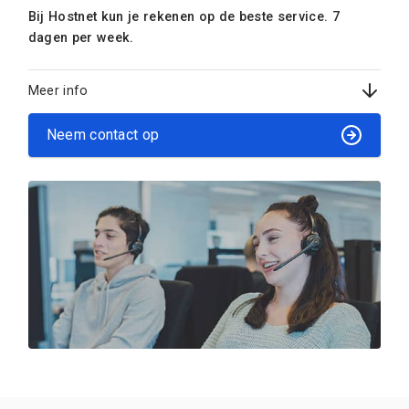
Bij Hostnet kun je rekenen op de beste service. 7
dagen per week.
Meer info
Neem contact op