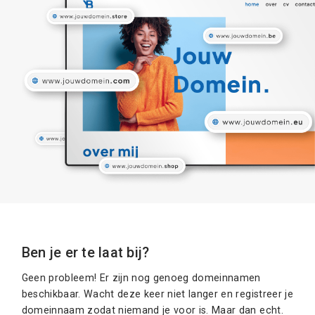
Ben je er te laat bij?
Geen probleem! Er zijn nog genoeg domeinnamen
beschikbaar. Wacht deze keer niet langer en registreer je
domeinnaam zodat niemand je voor is. Maar dan echt.